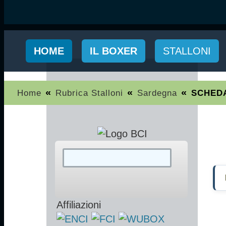
HOME
IL BOXER
STALLONI
«
«
«
Home
Rubrica Stalloni
Sardegna
SCHEDA 
Affiliazioni