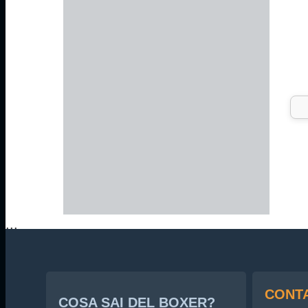
...
CONTA
COSA SAI DEL BOXER?