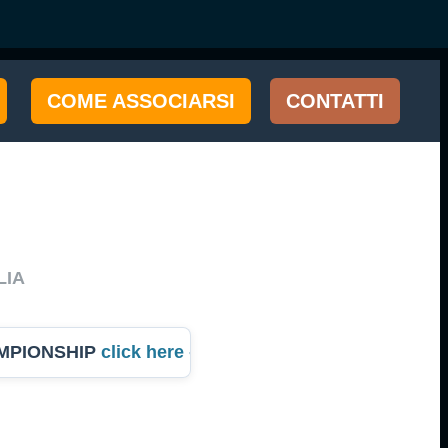
COME ASSOCIARSI
CONTATTI
LIA
MPIONSHIP
click here -
Campionato dell'Anno Italia 2