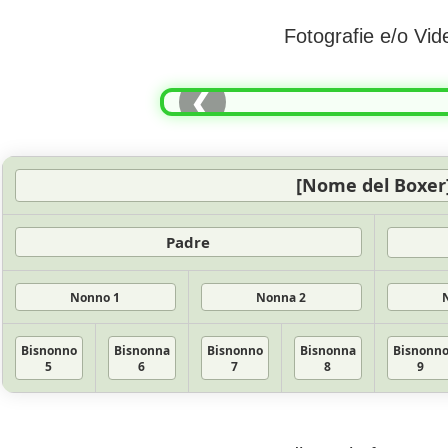
Fotografie e/o Vid
❮
[Nome del Boxer
Padre
Nonno 1
Nonna 2
Bisnonno
Bisnonna
Bisnonno
Bisnonna
Bisnonn
5
6
7
8
9