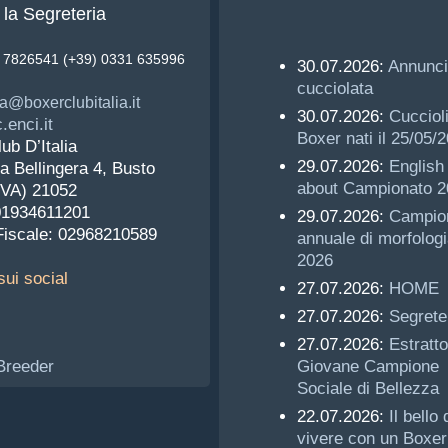
la Segreteria
3 7826541 (+39) 0331 635996
30.07.2026:
Annunci
cucciolata
a@boxerclubitalia.it
30.07.2026:
Cucciol
enci.it
Boxer nati il 25/05/
ub D’Italia
29.07.2026:
English 
a Bellingera 4, Busto
about Campionato 2
(VA) 21052
 01934611201
29.07.2026:
Campio
Fiscale: 02968210589
annuale di morfologi
2026
ui social
27.07.2026:
HOME
27.07.2026:
Segrete
27.07.2026:
Estratto
Giovane Campione
Sociale di Bellezza
22.07.2026:
Il bello 
vivere con un Boxer