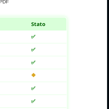
 PDF
Stato
✅
✅
✅
🔶
✅
✅