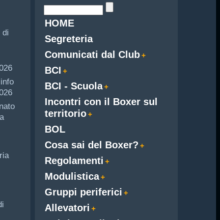
HOME
 di
Segreteria
Comunicati dal Club
i
2026
BCI
info
BCI - Scuola
026
Incontri con il Boxer sul
nato
territorio
a
BOL
Cosa sai del Boxer?
ria
Regolamenti
Modulistica
Gruppi periferici
di
Allevatori