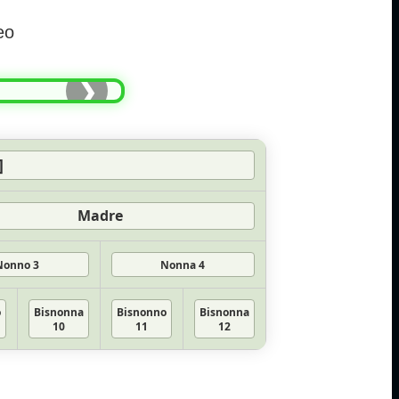
eo
❯
]
Madre
Nonno 3
Nonna 4
o
Bisnonna
Bisnonno
Bisnonna
10
11
12