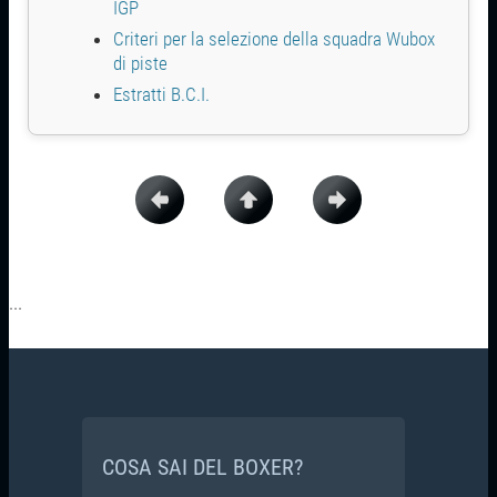
IGP
Criteri per la selezione della squadra Wubox
di piste
Estratti B.C.I.
...
COSA SAI DEL BOXER?