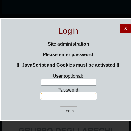
HOME
X
Login
IL BOXER
Site administration
Please enter password.
STALLONI
MANIFESTAZIONI
!!! JavaScript and Cookies must be activated !!!
GALLERIA CAMPIONI
User (optional):
COME ASSOCIARSI
CONTATTI
Password:
Login
GRUPPO DEGLI ARECHI