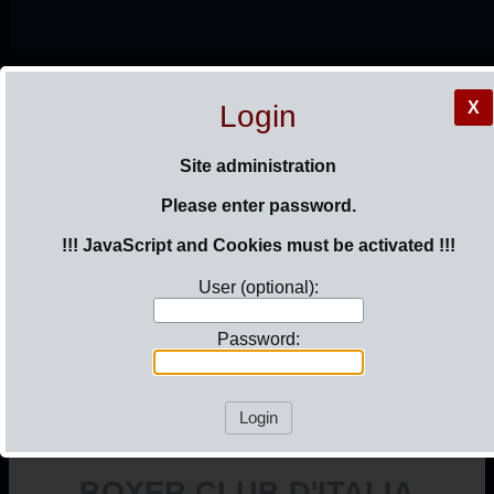
HOME
X
Login
IL BOXER
Site administration
Please enter password.
STALLONI
MANIFESTAZIONI
!!! JavaScript and Cookies must be activated !!!
GALLERIA CAMPIONI
User (optional):
COME ASSOCIARSI
CONTATTI
Password:
Login
BOXER CLUB D'ITALIA