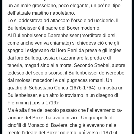
un animale grossolano, poco elegante, un po’ nel tipo
dell’attuale mastino napoletano.
Lo si ad­destrava ad attaccare l’orso e ad ucciderlo. Il
Bullen­beisser è il padre del Boxer moderno.
Al Bullenbeisser o Baerenbeisser (morditore di orsi,
come anche veniva chiamato) si chiedeva ciò che gli
spagnoli esigevano dai loro Perri da presa e gli ingle­si
dai loro Bulldog, ossia di azzannare la preda e dl
tenerla, magari sino alla morte. Secondo Strebel, autore
tedesco del secolo scorso, il Bullenbeisser deriverebbe
dai molossi macedoni e dai pugnaces romani. Un
quadro di Sebastiano Conca (1676-1764), ci mostra un
Bullenbeisser, e un altro lo troviamo in un disegno di
Flemming (Lipsia 1719)·
Ma è alla fine del secolo passato che l’allevamento ra­
zionare del Boxer ha avuto inizio. Un gruppetto di
cinofili di Monaco di Baviera, che già avevano nella
mente l’ideale del Boxer odierno, unì verso il 1870 il