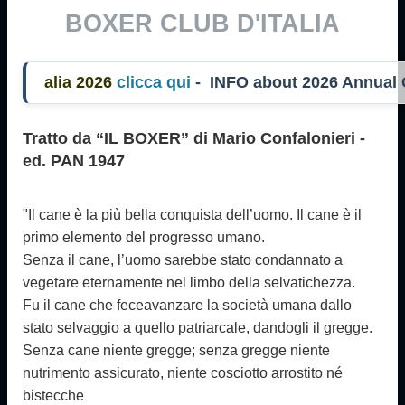
BOXER CLUB D'ITALIA
ia 2026
clicca qui
- INFO about 2026 Annual
Tratto da “IL BOXER” di Mario Confalonieri -
ed. PAN 1947
"Il cane è la più bella conquista dell’uomo. Il cane è il
primo elemento
del progresso umano.
Senza il cane, l’uomo sarebbe stato condannato
a
vegetare eternamente nel limbo della selvatichezza.
Fu il cane che fece
avanzare la società umana dallo
stato selvaggio a quello patriarcale, dandogli il gregge.
Senza cane niente gregge; senza gregge niente
nutrimento assicurato, niente cosciotto arrostito né
bistecche