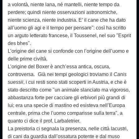
a volontà, niente lana, né mantelli, niente tempo da
perdere; quindi niente osservazioni astronomiche,
niente scienza, niente industria. E’ il cane che ha dato
all’uomo gli agi e il tempo per pensare": così ha scritto
un arguto letterato francese, il Toussenel, nel suo "Esprit
des bhes".
L’origine del cane si confonde con l’origine dell’uomo e
delle prime civiltà.
L’origine del Boxer è anch’essa antica, oscura,
controversa. Già nei tempi geologici troviamo il
Canis
suessii
, i cui resti sono stati scoperti in Austria, e che è
stato descritto come "un animale slanciato ma vigoroso,
abbastanza forte per cacciare gli erbivori più grandi di
lui; era una specie di mastino ed esisteva nell’Europa
centrale, prima che l’uomo comparisse sulla terra", a
quanto ci dice il prof. Larbaletrier.
La preistoria ci segnala la presenza, nelle città lacustri,
di cani da guardia dall’ossatura potente e dal muso