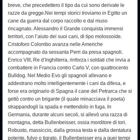
breve, che precedettero il tipo da cui sono derivate le
razze da gregge.Nei tempi storici troviamo in Egitto un
cane da guer­ra dal corpo raccolto e dal muso
rincagnato. Alessandro il Grande conquista immensi
territori, con l’aiuto dei suoi cani, di tipo molossoide.
Cristoforo Colombo avanza nelle Americhe
accompagnato da sessanta Perri da presa spagnoli.
Enrico VIII, Re d’Inghilterra, rinforza i soldati che invia a
combattere in Francia contro Carlo V, con quattrocento
Bulldog. Nel Medio Evo gli spagnoli allevano e
addestrano molto intelligentemente i cani da difesa, e
forse era originario di Spagna il cane del Petrarca che si
gettò con­tro un brigante (il quale minacciava il poeta)
strap­pandogli la spada e mettendolo in fuga. In
Germania, durante alcuni secoli, si allevò una razza di
montagna, detta Bullenbeisser, ossia morditore di tori.
Robusto, massiccio, dalla grossa testa e dalla den­tatura
potente, fulvo o tigrato, il Bullenbeisser era a quei tempi