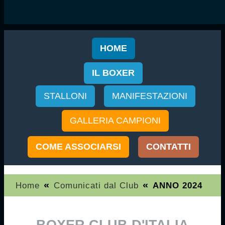
HOME
IL BOXER
STALLONI
MANIFESTAZIONI
GALLERIA CAMPIONI
COME ASSOCIARSI
CONTATTI
«
«
Home
Comunicati dal Club
ANNO 2024
BOXER CLUB D'ITALIA