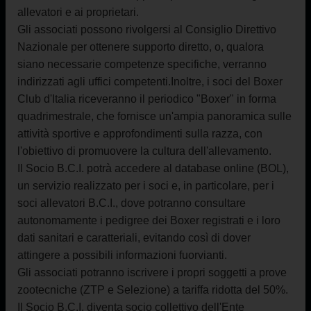
allevatori e ai proprietari.
Gli associati possono rivolgersi al Consiglio Direttivo
Nazionale per ottenere supporto diretto, o, qualora
siano necessarie competenze specifiche, verranno
indirizzati agli uffici competenti.
Inoltre, i soci del Boxer
Club d'Italia riceveranno il periodico "Boxer" in forma
quadrimestrale, che fornisce un'ampia panoramica sulle
attività sportive e approfondimenti sulla razza, con
l'obiettivo di promuovere la cultura dell'allevamento.
Il Socio B.C.I. potrà accedere al database online (BOL),
un servizio realizzato per i soci e, in particolare, per i
soci allevatori B.C.I., dove potranno consultare
autonomamente i pedigree dei Boxer registrati e i loro
dati sanitari e caratteriali, evitando così di dover
attingere a possibili informazioni fuorvianti.
Gli associati potranno iscrivere i propri soggetti a prove
zootecniche (ZTP e Selezione) a tariffa ridotta del 50%.
Il Socio B.C.I. diventa socio collettivo dell'Ente