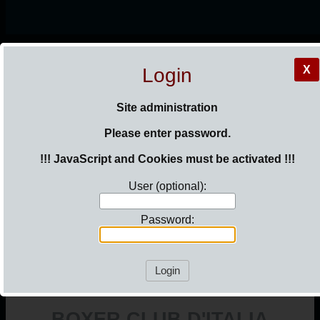
HOME
X
Login
IL BOXER
Site administration
Please enter password.
STALLONI
MANIFESTAZIONI
!!! JavaScript and Cookies must be activated !!!
GALLERIA CAMPIONI
User (optional):
COME ASSOCIARSI
CONTATTI
Password:
Login
BOXER CLUB D'ITALIA