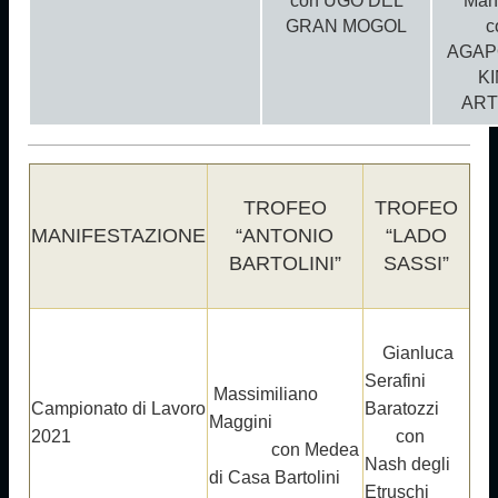
con
UGO DEL
Man
GRAN MOGOL
c
AGAP
K
AR
TROFEO
TROFEO
MANIFESTAZIONE
“ANTONIO
“LADO
BARTOLINI”
SASSI”
Gianluca
Serafini
Massimiliano
Campionato di Lavoro
Baratozzi
Maggini
2021
con
con Medea
Nash degli
di Casa Bartolini
Etruschi