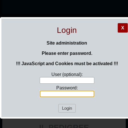
HOME
X
Login
IL BOXER
Site administration
Please enter password.
STALLONI
MANIFESTAZIONI
!!! JavaScript and Cookies must be activated !!!
GALLERIA CAMPIONI
User (optional):
COME ASSOCIARSI
CONTATTI
Password:
Login
IL PEDIGREE