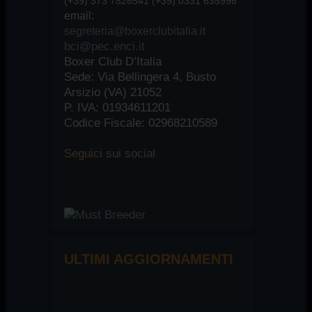
(+39) 373 7826541 (+39) 0331 635996
email:
segreteria@boxerclubitalia.it
bci@pec.enci.it
Boxer Club D’Italia
Sede: Via Bellingera 4, Busto
Arsizio (VA) 21052
P. IVA: 01934611201
Codice Fiscale: 02968210589
Seguici
sui social
ULTIMI AGGIORNAMENTI