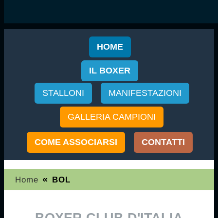
HOME
IL BOXER
STALLONI
MANIFESTAZIONI
GALLERIA CAMPIONI
COME ASSOCIARSI
CONTATTI
«
Home
BOL
BOXER CLUB D'ITALIA