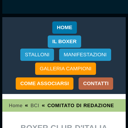
HOME
IL BOXER
STALLONI
MANIFESTAZIONI
GALLERIA CAMPIONI
COME ASSOCIARSI
CONTATTI
«
«
Home
BCI
COMITATO DI REDAZIONE
BOXER CLUB D'ITALIA