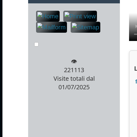
👁️
221113
Visite totali dal
⇑
01/07/2025