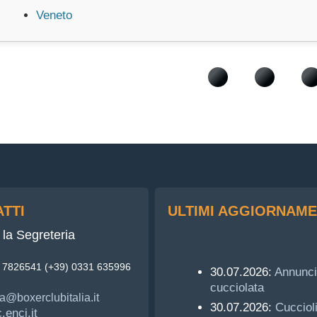
Veneto
TTI
ULTIMI AGGIORNAME
la Segreteria
3 7826541 (+39) 0331 635996
30.07.2026:
Annunci
cucciolata
a@boxerclubitalia.it
30.07.2026:
Cucciol
enci.it