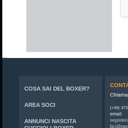
...
CONTA
COSA SAI DEL BOXER?
Chiama 
AREA SOCI
(+39) 37
email:
segreteri
ANNUNCI NASCITA
bci@pec.