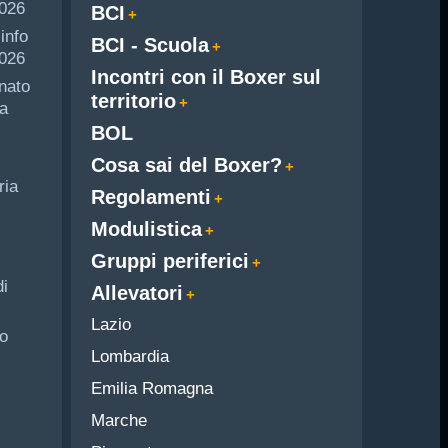
2026
BCI
info
BCI - Scuola
026
Incontri con il Boxer sul
nato
territorio
a
BOL
Cosa sai del Boxer?
ria
Regolamenti
Modulistica
Gruppi periferici
di
Allevatori
Lazio
o
Lombardia
Emilia Romagna
Marche